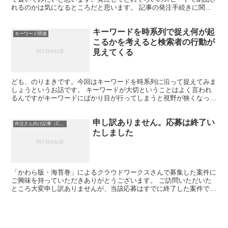
れるのかは気になるところだと思います。 記事の発注手続きに関し
てはこちらの記事で書いていますので参考にしてくだ...
キーワードを時系列で捉え何が起
キーワード関連
こるかを考えると検索者の行動が
見えてくる
ども、のりまきです。今回はキーワードを時系列に沿って捉えてみま
しょうというお話です。 キーワードが大切ということはよく言われ
るんですがキーワードにばかり目が行ってしまうと視野が狭くなって
しまいますよね。もっと視野を広くしてキーワードの周辺を...
申し訳ありません。応募は終了い
外注さん向け記事（CW版）
たしました
「かわら版・海苔巻」によるクラウドワークスさんで募集した案件に
ご興味を持っていただきありがとうございます。 ご訪問いただいた
ところ大変申し訳ありませんが、当該応募はすでに終了した案件でご
ざいます。 よろしければ他の案件にご応募いただければと...