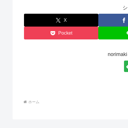
シ
X
Pocket
norim
ホーム